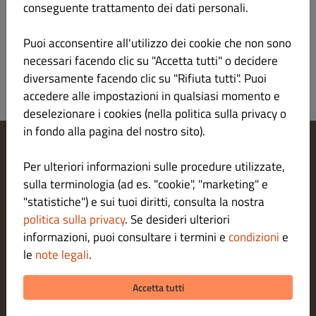
conseguente trattamento dei dati personali.
Fiumicino/Focene
Puoi acconsentire all'utilizzo dei cookie che non sono
€ 2.00 al di sopra di € 8.00
necessari facendo clic su "Accetta tutti" o decidere
diversamente facendo clic su "Rifiuta tutti". Puoi
accedere alle impostazioni in qualsiasi momento e
deselezionare i cookies (nella politica sulla privacy o
in fondo alla pagina del nostro sito).
Modifica le impostazioni dei cookie
Per ulteriori informazioni sulle procedure utilizzate,
Contattaci
sulla terminologia (ad es. "cookie", "marketing" e
Informativa sulla privacy
"statistiche") e sui tuoi diritti, consulta la nostra
Termini e condizioni
politica sulla privacy
. Se desideri ulteriori
Legal notice
informazioni, puoi consultare i termini e
condizioni
e
METODI DI PAGAMENTO PER LA CONSEGNA A DOMICILIO
le
note legali
.
METODI DI PAGAMENTO PER L' ASPORTO
Accetta tutti