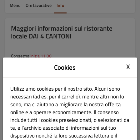
Menu
Ore lavorative
Info
Maggiori informazioni sul ristorante
locale DAI 4 CANTONI
Consegna
inizia 11:00
X
Cookies
Ritiro in
30
minuti
Pagamenti
Utilizziamo cookies per il nostro sito. Alcuni sono
Pagamento in contanti, Pagamento con carta nel ristorante,
necessari (ad es. per il carrello), mentre altri non lo
Pagamento online.
sono, ma ci aiutano a migliorare la nostra offerta
online e a operare economicamente. Il consenso
Aree di consegna
include tutti i cookies preselezionati, o selezionati da
te, e l'archivio associato di informazioni sul tuo
Nome
dispositivo nonché la loro successiva lettura e il
Costo della consegna