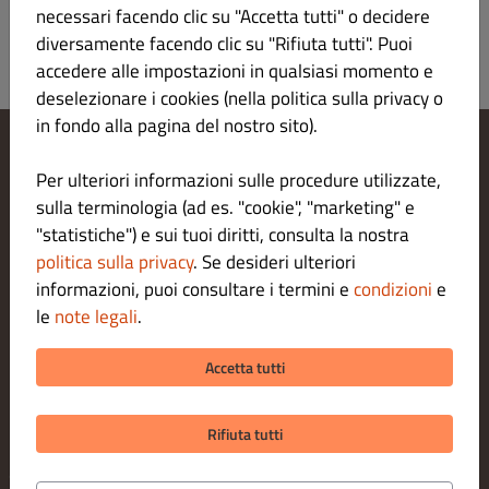
necessari facendo clic su "Accetta tutti" o decidere
diversamente facendo clic su "Rifiuta tutti". Puoi
accedere alle impostazioni in qualsiasi momento e
deselezionare i cookies (nella politica sulla privacy o
in fondo alla pagina del nostro sito).
Modifica le impostazioni dei cookie
Per ulteriori informazioni sulle procedure utilizzate,
Contattaci
sulla terminologia (ad es. "cookie", "marketing" e
Informativa sulla privacy
"statistiche") e sui tuoi diritti, consulta la nostra
Termini e condizioni
politica sulla privacy
. Se desideri ulteriori
Legal notice
informazioni, puoi consultare i termini e
condizioni
e
METODI DI PAGAMENTO PER LA CONSEGNA A DOMICILIO
le
note legali
.
METODI DI PAGAMENTO PER L' ASPORTO
Accetta tutti
Rifiuta tutti
© 2026 DAI 4 CANTONI