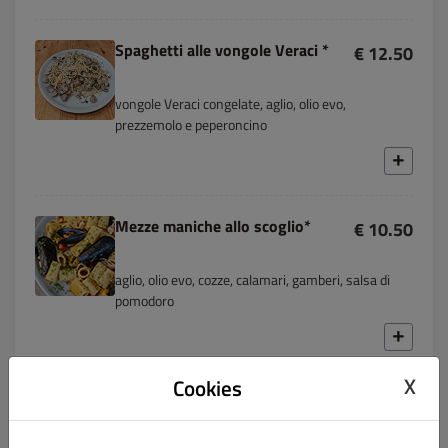
Spaghetti alle vongole Veraci *
€ 12.50
vongole Veraci congelate, aglio, olio evo,
prezzemolo e peperoncino
Mezze maniche allo scoglio*
€ 10.50
aglio, olio evo, cozze, calamari, gamberi, salsa di
pomodoro
X
Cookies
Risotto alla crema di scampi*
€ 12.00