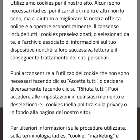
Utilizziamo cookies per il nostro sito. Alcuni sono
scampi, panna, aglio, burro, ketchup, erbetta
necessari (ad es. per il carrello), mentre altri non lo
sono, ma ci aiutano a migliorare la nostra offerta
online e a operare economicamente. Il consenso
include tutti i cookies preselezionati, o selezionati da
Risotto alla pescatora*
€ 10.50
te, e l'archivio associato di informazioni sul tuo
dispositivo nonché la loro successiva lettura e il
aglio, olio evo, cozze, gamberi, calamari, erbetta,
conseguente trattamento dei dati personali.
peperoncino
Puoi acconsentire all'utilizzo dei cookie che non sono
necessari facendo clic su "Accetta tutti" o decidere
diversamente facendo clic su "Rifiuta tutti". Puoi
accedere alle impostazioni in qualsiasi momento e
deselezionare i cookies (nella politica sulla privacy o
in fondo alla pagina del nostro sito).
Modifica le impostazioni dei cookie
Per ulteriori informazioni sulle procedure utilizzate,
Contattaci
sulla terminologia (ad es. "cookie", "marketing" e
Informativa sulla privacy